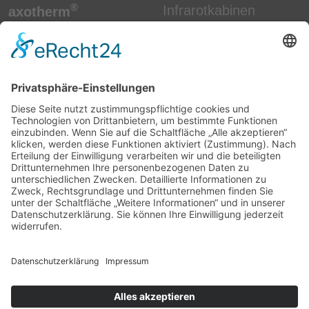
®
Infrarotkabinen
axotherm
Rudi Ax GmbH
Zubehör
Wallhausenstraße 51
Ihre Gesundheit
57072 Siegen
Unsere Qualität
Beratung & Kontakt
Telefon: 0271 / 31 33
Events & Aktionen
70 80
E-Mail:
info@axotherm.de